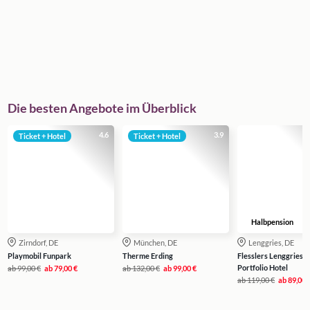
Die besten Angebote im Überblick
4.6
3.9
Ticket + Hotel
Ticket + Hotel
Halbpension
Zirndorf, DE
München, DE
Lenggries, DE
Playmobil Funpark
Therme Erding
Flesslers Lenggries, a
Portfolio Hotel
ab
99,00 €
ab
79,00 €
ab
132,00 €
ab
99,00 €
ab
119,00 €
ab
89,00 