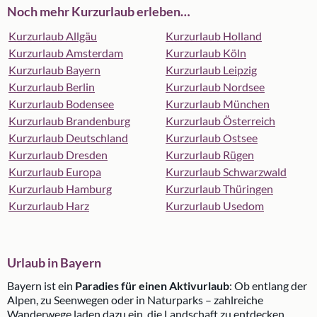
Noch mehr Kurzurlaub erleben…
Kurzurlaub Allgäu
Kurzurlaub Holland
Kurzurlaub Amsterdam
Kurzurlaub Köln
Kurzurlaub Bayern
Kurzurlaub Leipzig
Kurzurlaub Berlin
Kurzurlaub Nordsee
Kurzurlaub Bodensee
Kurzurlaub München
Kurzurlaub Brandenburg
Kurzurlaub Österreich
Kurzurlaub Deutschland
Kurzurlaub Ostsee
Kurzurlaub Dresden
Kurzurlaub Rügen
Kurzurlaub Europa
Kurzurlaub Schwarzwald
Kurzurlaub Hamburg
Kurzurlaub Thüringen
Kurzurlaub Harz
Kurzurlaub Usedom
Urlaub in Bayern
Bayern ist ein
Paradies für einen Aktivurlaub
: Ob entlang der
Alpen, zu Seenwegen oder in Naturparks – zahlreiche
Wanderwege laden dazu ein, die Landschaft zu entdecken.