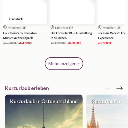
Frühstück
München, DE
München, DE
München, DE
Four Points by Sheraton
Die Formula 1® – Ausstellung
Jurassic World: The
Munich Arabellapark
in München
Experience
ab
68,00 €
ab
47,00 €
ab
132,00 €
ab
80,50 €
ab
79,00 €
Mehr anzeigen >
Kurzurlaub erleben
Kurzurlaub in Ostdeutschland
Kurzurlaub in Ö