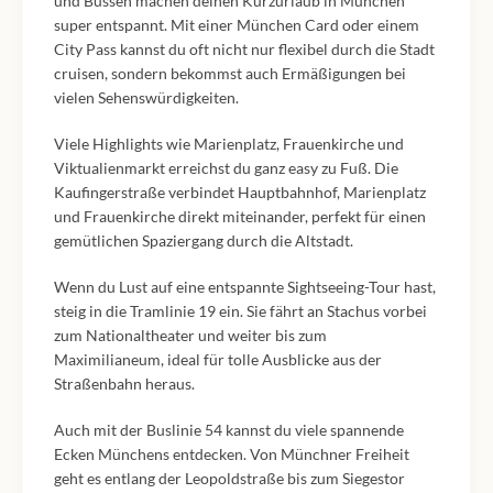
und Bussen machen deinen Kurzurlaub in München
super entspannt. Mit einer München Card oder einem
City Pass kannst du oft nicht nur flexibel durch die Stadt
cruisen, sondern bekommst auch Ermäßigungen bei
vielen Sehenswürdigkeiten.
Viele Highlights wie Marienplatz, Frauenkirche und
Viktualienmarkt erreichst du ganz easy zu Fuß. Die
Kaufingerstraße verbindet Hauptbahnhof, Marienplatz
und Frauenkirche direkt miteinander, perfekt für einen
gemütlichen Spaziergang durch die Altstadt.
Wenn du Lust auf eine entspannte Sightseeing-Tour hast,
steig in die Tramlinie 19 ein. Sie fährt an Stachus vorbei
zum Nationaltheater und weiter bis zum
Maximilianeum, ideal für tolle Ausblicke aus der
Straßenbahn heraus.
Auch mit der Buslinie 54 kannst du viele spannende
Ecken Münchens entdecken. Von Münchner Freiheit
geht es entlang der Leopoldstraße bis zum Siegestor