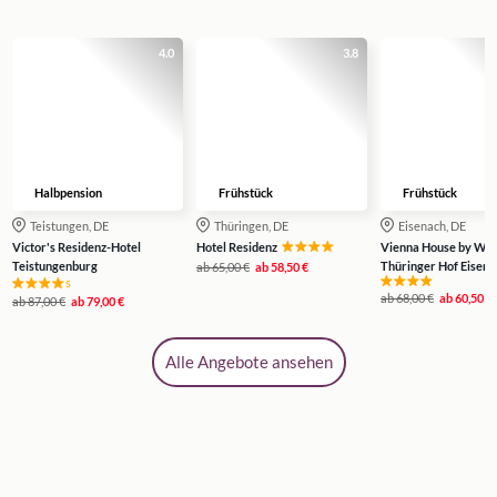
4.0
3.8
Halbpension
Frühstück
Frühstück
Teistungen, DE
Thüringen, DE
Eisenach, DE
Victor's Residenz-Hotel
Hotel Residenz
Vienna House by W
Teistungenburg
Thüringer Hof Eisena
ab
65,00 €
ab
58,50 €
s
ab
68,00 €
ab
60,50 €
ab
87,00 €
ab
79,00 €
Alle Angebote ansehen