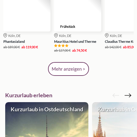
Frühstück
Köln, DE
Köln, DE
Köln, DE
Phantasialand
Mauritius Hotel und Therme
Claudius Therme Köl
ab
189,00 €
ab
119,00 €
ab
142,00 €
ab
85,00 
ab
127,00 €
ab
74,50 €
Mehr anzeigen >
Kurzurlaub erleben
Kurzurlaub in Ostdeutschland
Kurzurlaub in Ö