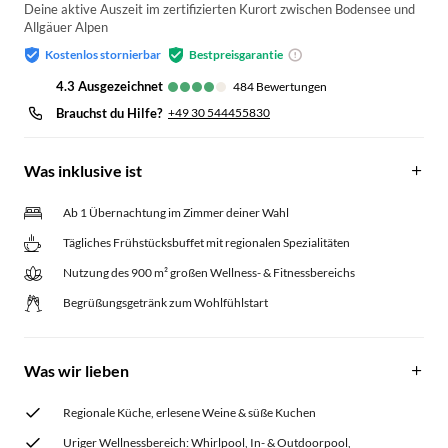
Deine aktive Auszeit im zertifizierten Kurort zwischen Bodensee und
Allgäuer Alpen
Kostenlos stornierbar
Bestpreisgarantie
4.3
ausgezeichnet
484
Bewertungen
Brauchst du Hilfe?
+49 30 544455830
Was inklusive ist
Ab 1 Übernachtung im Zimmer deiner Wahl
Tägliches Frühstücksbuffet mit regionalen Spezialitäten
Nutzung des 900 m² großen Wellness- & Fitnessbereichs
Begrüßungsgetränk zum Wohlfühlstart
Was wir lieben
Regionale Küche, erlesene Weine & süße Kuchen
Uriger Wellnessbereich: Whirlpool, In- & Outdoorpool,