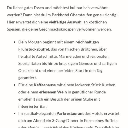
Du liebst gutes Essen und möchtest kulinarisch verwöhnt
werden? Dann bist du im Parkhotel Oberstaufen genau richtig!
Hier erwartet dich eine
vielfältige Auswahl
an köstlichen
Speisen, die deine Geschmacksknospen verwöhnen werden.
Dein Morgen beginnt mit einem
reichhaltigen
Frühstücksbuffet
, das von frischen Brötchen, über
herzhafte Aufschnitte, Marmeladen und regionalen
Spezialitäten bis hin zu knackigem Gemüse und saftigem
Obst reicht und einen perfekten Start in den Tag
garantiert.
Für eine
Kaffeepause
mit einem leckeren Stück Kuchen
oder einem
erlesenen Wein
in gemütlicher Runde
empfiehlt sich ein Besuch der urigen Stube mit
integrierter Bar.
Im rustikal-eleganten
Parkrestaurant
des Hotels erwartet
dich am Abend ein 3-Gang-Dinner in Form eines Buffets
oder Menüs – nach Wahl des Küchenchefs. Freu dich hier