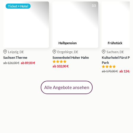
3.5
Ticket + Hotel
Halbpension
Frühstück
Leipzig, DE
Erzgebirge, DE
Sachsen, DE
Sachsen Therme
Sonnenhotel Hoher Hahn
Kulturhotel Fürst Püc
Park
ab
126,00 €
ab
89,00 €
ab
102,00 €
ab
170,00 €
ab
124,00
Alle Angebote ansehen