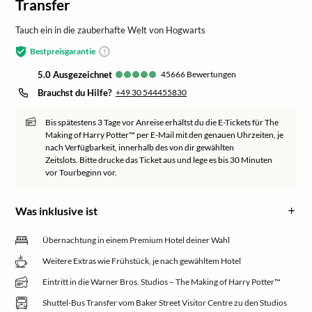
Transfer
Tauch ein in die zauberhafte Welt von Hogwarts
Bestpreisgarantie
5.0
ausgezeichnet
45666
Bewertungen
Brauchst du Hilfe?
+49 30 544455830
Bis spätestens 3 Tage vor Anreise erhältst du die E-Tickets für The
Making of Harry Potter™ per E-Mail mit den genauen Uhrzeiten, je
nach Verfügbarkeit, innerhalb des von dir gewählten
Zeitslots. Bitte drucke das Ticket aus und lege es bis 30 Minuten
vor Tourbeginn vor.
Was inklusive ist
Übernachtung in einem Premium Hotel deiner Wahl
Weitere Extras wie Frühstück, je nach gewähltem Hotel
Eintritt in die Warner Bros. Studios – The Making of Harry Potter™
Shuttel-Bus Transfer vom Baker Street Visitor Centre zu den Studios