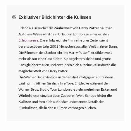
Exklusiver Blick hinter die Kulissen
Erlebe als Besucher die
Zauberwelt von Harry Potter
hautnah.
Auf diese Weise wird dein Urlaub in London zu einer echten
Erlebnisreise
. Die erfolgreichste Filmreihe aller Zeiten zieht
bereits seit dem Jahr 2001 Menschen aus aller Welt in ihren Bann.
Die Filme um den Zauberlehrling Harry Potter™ erzählen weit
mehr als nur eine Geschichte. Sie begeistern kleine und große
Fans gleichermaßen und entführen dich auf eine
Reise durch die
magische Welt
von Harry Potter.
Die Warner Bros. Studios, in denen die Erfolgsgeschichte ihren
Lauf nahm, öffnen für dich ihre Tore. Entdecke während der
Warner Bros. Studio Tour London die vielen
geheimen Ecken und
Winkel
dieser einzigartigen Zauberer-Welt. Schaue
hinter die
Kulissen
und freu dich auf bisher unbekannte Details der
Filmkulissen, die in den 8 Filmen verborgen blieben.