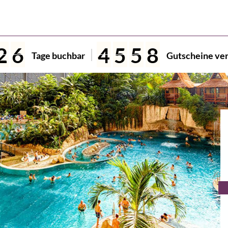
2
6
4
5
5
8
Tage buchbar
Gutscheine ver