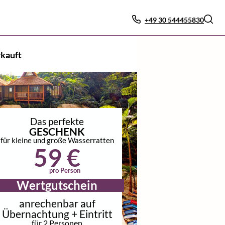
+49 30 544455830
kauft
Das perfekte
GESCHENK
für kleine und große Wasserratten
59 €
pro Person
Wertgutschein
anrechenbar auf
Übernachtung + Eintritt
für 2 Personen