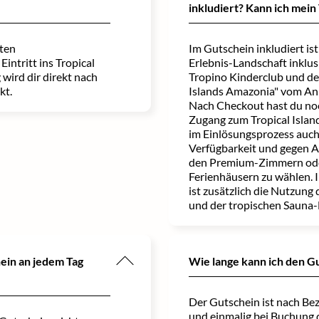
inkludiert? Kann ich mein
ten
Im Gutschein inkludiert is
intritt ins Tropical
Erlebnis-Landschaft inklu
wird dir direkt nach
Tropino Kinderclub und de
kt.
Islands Amazonia" vom Anr
Nach Checkout hast du noc
Zugang zum Tropical Island
im Einlösungsprozess auch
Verfügbarkeit und gegen A
den Premium-Zimmern od
Ferienhäusern zu wählen. 
ist zusätzlich die Nutzung 
und der tropischen Sauna-
hein an jedem Tag
Wie lange kann ich den G
Der Gutschein ist nach Be
und einmalig bei Buchung