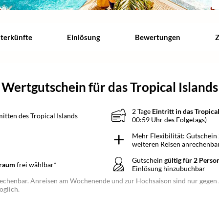
nterkünfte
Einlösung
Bewertungen
Z
Wertgutschein für das Tropical Islands
2 Tage
Eintritt in das Tropica
itten des Tropical Islands
00:59 Uhr des Folgetags)
Mehr Flexibilität: Gutschein
weiteren Reisen anrechenba
Gutschein
gültig für 2 Perso
traum
frei wählbar*
Einlösung hinzubuchbar
nrechenbar. Anreisen am Wochenende und zur Hochsaison sind nur gegen 
glich.