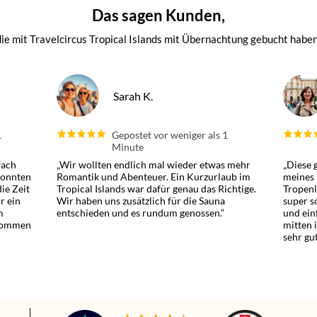
Das sagen Kunden,
die mit Travelcircus Tropical Islands mit Übernachtung gebucht haben
Sarah K.
1
Gepostet vor weniger als 1
Minute
fach
„Wir wollten endlich mal wieder etwas mehr
„Diese 
konnten
Romantik und Abenteuer. Ein Kurzurlaub im
meines 
ie Zeit
Tropical Islands war dafür genau das Richtige.
Tropenl
r ein
Wir haben uns zusätzlich für die Sauna
super s
m
entschieden und es rundum genossen.”
und ein
 kommen
mitten 
sehr gut