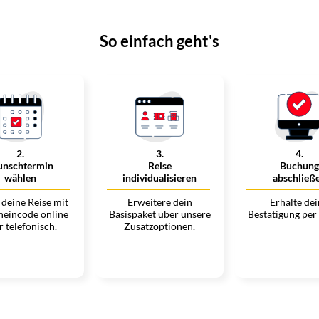
So einfach geht's
2
.
3
.
4
.
nschtermin
Reise
Buchung
wählen
individualisieren
abschließ
deine Reise mit
Erweitere dein
Erhalte de
heincode online
Basispaket über unsere
Bestätigung per
r telefonisch.
Zusatzoptionen.