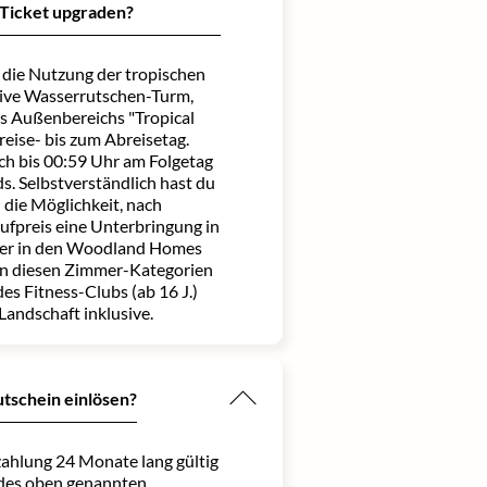
 Ticket upgraden?
t die Nutzung der tropischen
sive Wasserrutschen-Turm,
s Außenbereichs "Tropical
eise- bis zum Abreisetag.
h bis 00:59 Uhr am Folgetag
s. Selbstverständlich hast du
 die Möglichkeit, nach
ufpreis eine Unterbringung in
er in den Woodland Homes
In diesen Zimmer-Kategorien
des Fitness-Clubs (ab 16 J.)
Landschaft inklusive.
utschein einlösen?
zahlung 24 Monate lang gültig
 des oben genannten