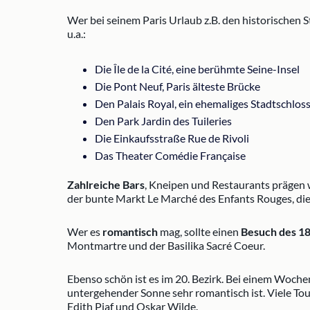
Wer bei seinem Paris Urlaub z.B. den historischen S
u.a.:
Die Île de la Cité, eine berühmte Seine-Insel
Die Pont Neuf, Paris älteste Brücke
Den Palais Royal, ein ehemaliges Stadtschlos
Den Park Jardin des Tuileries
Die Einkaufsstraße Rue de Rivoli
Das Theater Comédie Française
Zahlreiche Bars
, Kneipen und Restaurants präge
der bunte Markt Le Marché des Enfants Rouges, die
Wer es
romantisch
mag, sollte einen
Besuch des 1
Montmartre und der Basilika Sacré Coeur.
Ebenso schön ist es im 20. Bezirk. Bei einem Wochen
untergehender Sonne sehr romantisch ist. Viele Tou
Edith Piaf und Oskar Wilde.