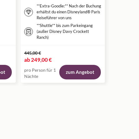
**Extra-Goodie:** Nach der Buchung
erhältst du einen Disneyland® Paris
Reiseführer von uns
**Shuttle** bis zum Parkeingang
(außer Disney Davy Crockett
Ranch)
445,00 €
ab
249,00 €
ab
87,50 €
pro Person für 1
pro Person fü
bot
zum Angebot
Nächte
Nacht