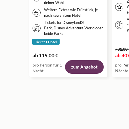
Z
deiner Wahl
W
Weitere Extras wie Frühstück, je
e
nach gewähltem Hotel
A
Tickets für Disneyland®
e
Park, Disney Adventure World oder
P
beide Parks
Ticket + Hotel
731,00 
ab
119,00 €
ab
409
pro Person für 1
pro Per
zum Angebot
Nacht
Nächte