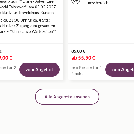
ugang zum **Disney Adventure
Fitnessbereich
orld Takeover** am 05.02.2027 –
xklusiv für Travelcircus-Kunden
b ca. 21:00 Uhr für ca. 4 Std.:
xklusiver Zugang zum gesamten
ark – **ohne lange Wartezeiten**
€
85,00 €
,00 €
ab
55,50 €
son für 2
pro Person für 1
zum Angebot
zum Ange
Nacht
Alle Angebote ansehen