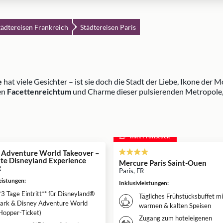
tädtereisen Frankreich
Städtereisen Paris
e
hat viele Gesichter – ist sie doch die Stadt der Liebe, Ikone der
en
Facettenreichtum
und Charme dieser pulsierenden Metropole, 
inkl. Frühstück
 Adventure World Takeover –
ate Disneyland Experience
Mercure Paris Saint-Ouen
R
Paris, FR
leistungen
:
Inklusivleistungen
:
*3 Tage Eintritt** für Disneyland®
Tägliches Frühstücksbuffet mi
ark & Disney Adventure World
warmen & kalten Speisen
Hopper-Ticket)
Zugang zum hoteleigenen