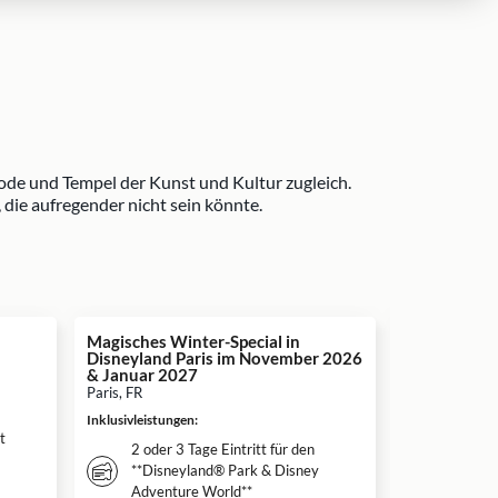
 Mode und Tempel der Kunst und Kultur zugleich.
die aufregender nicht sein könnte.
inkl. Frühs
Magisches Winter-Special in
Disneyland Paris im November 2026
Best Wester
& Januar 2027
Pantheon
Paris, FR
Paris, FR
Inklusivleistungen
:
Inklusivleistun
t
2 oder 3 Tage Eintritt für den
Täglich
**Disneyland® Park & Disney
vom Bu
Adventure World**