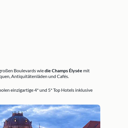
ie großen Boulevards wie
die Champs Élysée
mit
quen, Antiquitätenläden und Cafés.
olen einzigartige 4* und 5* Top Hotels inklusive