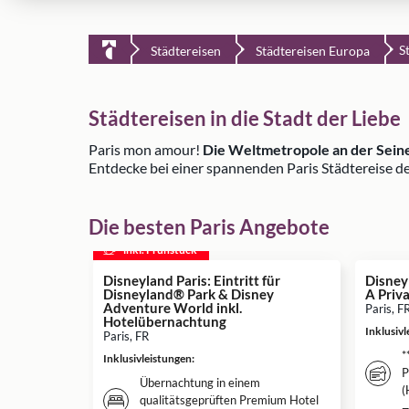
S
Städtereisen
Städtereisen Europa
Städtereisen in die Stadt der Liebe
Paris mon amour!
Die Weltmetropole an der Sein
Entdecke bei einer spannenden Paris Städtereise d
Die besten Paris Angebote
inkl. Frühstück
Disneyland Paris: Eintritt für
Disney
Disneyland® Park & Disney
A Priv
Adventure World inkl.
Paris, F
Hotelübernachtung
Inklusiv
Paris, FR
*
Inklusivleistungen
:
P
Übernachtung in einem
(
qualitätsgeprüften Premium Hotel