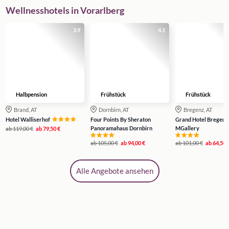
Wellnesshotels in Vorarlberg
3.9
4.1
Halbpension
Frühstück
Frühstück
Brand, AT
Dornbirn, AT
Bregenz, AT
Hotel Walliserhof
Four Points By Sheraton
Grand Hotel Bregenz
Panoramahaus Dornbirn
MGallery
ab
119,00 €
ab
79,50 €
ab
105,00 €
ab
94,00 €
ab
101,00 €
ab
64,50 
Alle Angebote ansehen