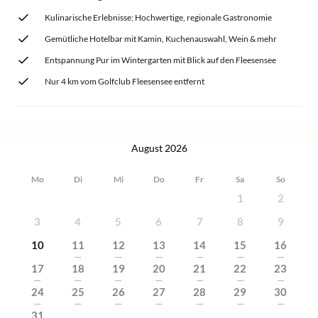
Kulinarische Erlebnisse: Hochwertige, regionale Gastronomie
Gemütliche Hotelbar mit Kamin, Kuchenauswahl, Wein & mehr
Entspannung Pur im Wintergarten mit Blick auf den Fleesensee
Nur 4 km vom Golfclub Fleesensee entfernt
August 2026
Mo
Di
Mi
Do
Fr
Sa
So
1
2
3
4
5
6
7
8
9
10
11
12
13
14
15
16
---
---
---
---
---
---
17
18
19
20
21
22
23
---
---
---
---
---
---
---
24
25
26
27
28
29
30
---
---
---
---
---
---
---
31