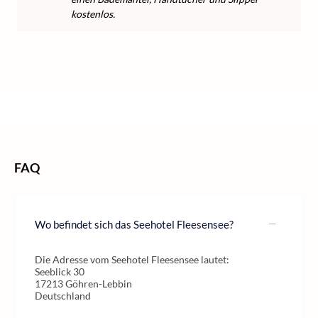
kostenlos.
/
/
/
Home
Wellness
Wellness Deutschland
Wellness Mecklenburg-Vorpommern
FAQ
Wo befindet sich das Seehotel Fleesensee?
Die Adresse vom Seehotel Fleesensee lautet:
Seeblick 30
17213 Göhren-Lebbin
Deutschland