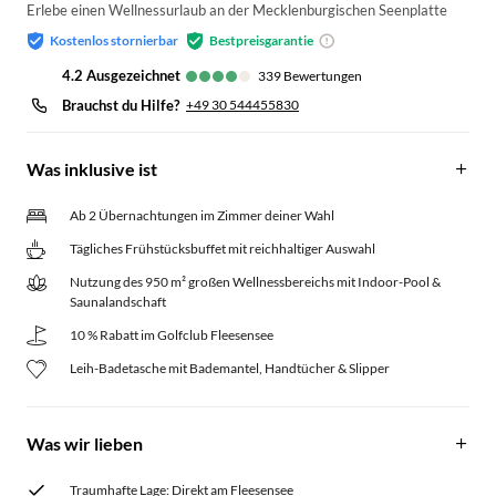
Erlebe einen Wellnessurlaub an der Mecklenburgischen Seenplatte
Kostenlos stornierbar
Bestpreisgarantie
4.2
ausgezeichnet
339
Bewertungen
Brauchst du Hilfe?
+49 30 544455830
Was inklusive ist
Ab 2 Übernachtungen im Zimmer deiner Wahl
Tägliches Frühstücksbuffet mit reichhaltiger Auswahl
Nutzung des 950 m² großen Wellnessbereichs mit Indoor-Pool &
Saunalandschaft
10 % Rabatt im Golfclub Fleesensee
Leih-Badetasche mit Bademantel, Handtücher & Slipper
Was wir lieben
Traumhafte Lage: Direkt am Fleesensee