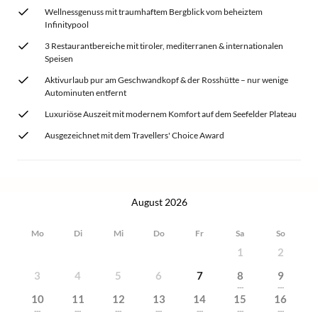
Wellnessgenuss mit traumhaftem Bergblick vom beheiztem
Infinitypool
3 Restaurantbereiche mit tiroler, mediterranen & internationalen
Speisen
Aktivurlaub pur am Geschwandkopf & der Rosshütte – nur wenige
Autominuten entfernt
Luxuriöse Auszeit mit modernem Komfort auf dem Seefelder Plateau
Ausgezeichnet mit dem Travellers' Choice Award
August 2026
Mo
Di
Mi
Do
Fr
Sa
So
1
2
3
4
5
6
7
8
9
---
---
10
11
12
13
14
15
16
---
---
---
---
---
---
---