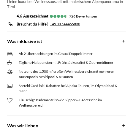
Deine luxuriöse Wellnessauszeit mit malerischem Alpenpanorama in
Tirol
4.6
ausgezeichnet
726
Bewertungen
Brauchst du Hilfe?
+49 30 544455830
Was inklusive ist
Ab 2 Übernachtungen im Casual Doppelzimmer
Tägliche Halbpension mit Frühstücksbuffet & Gourmetdinner
Nutzung des 1.500 m² großen Wellnessbereichs mit mehreren
Außenpools, Whirlpool & 4 Saunen
Seefeld Card inkl. Rabatten bei Alpaka-Touren, im Olympiabad &
mehr
Flauschige Bademantel sowie Slipper & Badetasche im
Wellnessbereich
Was wir lieben