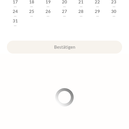
17
18
19
20
21
22
23
---
---
---
---
---
---
---
24
25
26
27
28
29
30
---
---
---
---
---
---
---
31
---
Bestätigen