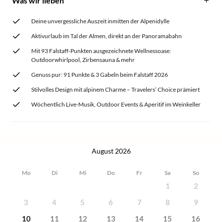
Was wir lieben
Deine unvergessliche Auszeit inmitten der Alpenidylle
Aktivurlaub im Tal der Almen, direkt an der Panoramabahn
Mit 93 Falstaff-Punkten ausgezeichnete Wellnessoase:
Outdoorwhirlpool, Zirbensauna & mehr
Genuss pur: 91 Punkte & 3 Gabeln beim Falstaff 2026
Stilvolles Design mit alpinem Charme – Travelers’ Choice prämiert
Wöchentlich Live-Musik, Outdoor Events & Aperitif im Weinkeller
August 2026
Mo
Di
Mi
Do
Fr
Sa
So
1
2
3
4
5
6
7
8
9
10
11
12
13
14
15
16