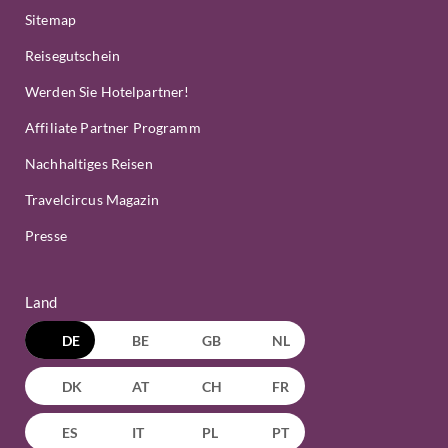
Sitemap
Reisegutschein
Werden Sie Hotelpartner!
Affiliate Partner Programm
Nachhaltiges Reisen
Travelcircus Magazin
Presse
Land
DE
BE
GB
NL
DK
AT
CH
FR
ES
IT
PL
PT