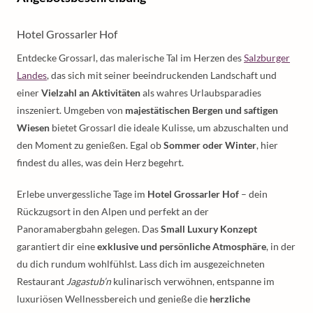
Hotel Grossarler Hof
Entdecke Grossarl, das malerische Tal im Herzen des
Salzburger
Landes
, das sich mit seiner beeindruckenden Landschaft und
einer
Vielzahl an Aktivitäten
als wahres Urlaubsparadies
inszeniert. Umgeben von
majestätischen Bergen und saftigen
Wiesen
bietet Grossarl die ideale Kulisse, um abzuschalten und
den Moment zu genießen. Egal ob
Sommer oder Winter
, hier
findest du alles, was dein Herz begehrt.
Erlebe unvergessliche Tage im
Hotel Grossarler Hof
– dein
Rückzugsort in den Alpen und perfekt an der
Panoramabergbahn gelegen. Das
Small Luxury Konzept
garantiert dir eine
exklusive und persönliche Atmosphäre
, in der
du dich rundum wohlfühlst. Lass dich im ausgezeichneten
Restaurant
Jagastub’n
kulinarisch verwöhnen, entspanne im
luxuriösen Wellnessbereich und genieße die
herzliche