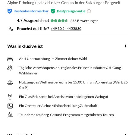
Alpine Erholung und exklusiver Genuss in der Salzburger Bergwelt
Kostenlos stornierbar
Bestpreisgarantie
4.7
ausgezeichnet
258
Bewertungen
Brauchst du Hilfe?
+49 30 544455830
Was inklusive ist
Ab 1 Übernachtung im Zimmer deiner Wahl
Tägliche Verwöhnpension: regionales Frühstücksbuffet & 5-Gang-
Wahldinner
Nutzung des Wellnessbereichs bis 15:00 Uhr am Abreisetag (Wert: 25
€ p.P.)
Ein Glas Frizzante bei Anreise vom hoteleigenen Weingut
Ein Obstteller & eine Minibarbefüllung/Aufenthalt
Teilnahme am Berg-Gesund Programm mit geführten Touren